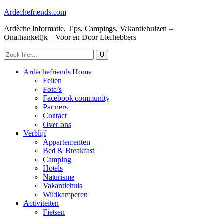
Ardèchefriends.com
Ardèche Informatie, Tips, Campings, Vakantiehuizen –
Onafhankelijk – Voor en Door Liefhebbers
Ardèchefriends Home
Feiten
Foto’s
Facebook community
Partners
Contact
Over ons
Verblijf
Appartementen
Bed & Breakfast
Camping
Hotels
Naturisme
Vakantiehuis
Wildkamperen
Activiteiten
Fietsen