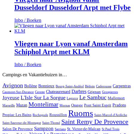
Dusseldorf Dusseldorf Arpt met Flybe
Inbo / Boeken
Vliegen naar Lyon vanaf Amsterdam
Schiphol Arpt met KLM
Inbo / Boeken
Campings en Vakantiehuizen in…
Avignon
Bollène
Bonnieux
Carpentras
Bourg-Saint-Andéol
Bédoin
Caderousse
Darbres
Chateaurenard
Grignan
Caumont-Sur-Durance
Cereste
Grospierres
Le Sambuc
L'Isle Sur La Sorgue
Joyeuse
Mallemort
Lagorce
Montelimar
Mazan
Pradons
Orange
Pont Saint Esprit
Marseille
Mornas
Ruoms
Propiac Les Bains
Roussillon
Rochegude
Saint-Marcel-d'Ardèche
Saint Remy De Provence
Saint-Sauveur-de-Montagut
Saint-Thomé
Sampzon
Salon De Provence
St. Victor-de-Malcap
Sarrians
St Paul Trois