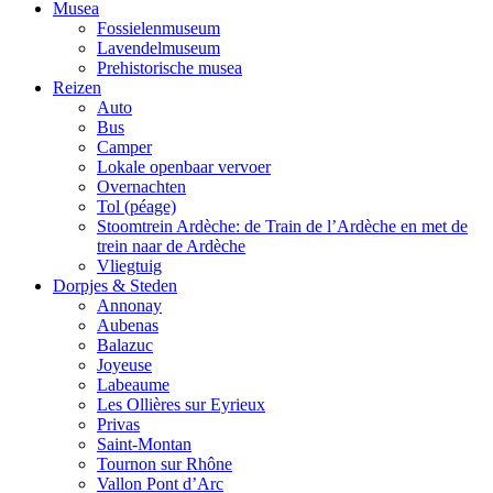
Musea
Fossielenmuseum
Lavendelmuseum
Prehistorische musea
Reizen
Auto
Bus
Camper
Lokale openbaar vervoer
Overnachten
Tol (péage)
Stoomtrein Ardèche: de Train de l’Ardèche en met de
trein naar de Ardèche
Vliegtuig
Dorpjes & Steden
Annonay
Aubenas
Balazuc
Joyeuse
Labeaume
Les Ollières sur Eyrieux
Privas
Saint-Montan
Tournon sur Rhône
Vallon Pont d’Arc