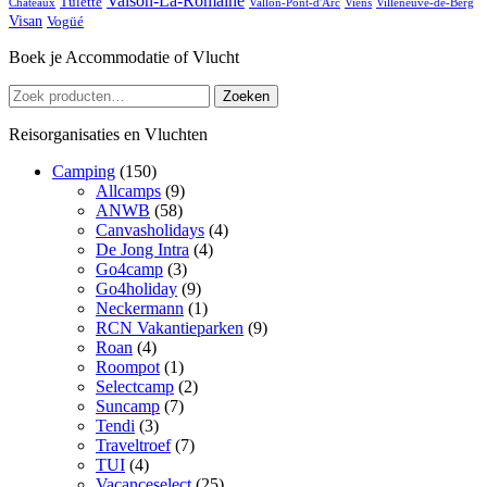
Vaison-La-Romaine
Tulette
Châteaux
Vallon-Pont-d'Arc
Viens
Villeneuve-de-Berg
Visan
Vogüé
Boek je Accommodatie of Vlucht
Zoeken
Zoeken
naar:
Reisorganisaties en Vluchten
Camping
(150)
Allcamps
(9)
ANWB
(58)
Canvasholidays
(4)
De Jong Intra
(4)
Go4camp
(3)
Go4holiday
(9)
Neckermann
(1)
RCN Vakantieparken
(9)
Roan
(4)
Roompot
(1)
Selectcamp
(2)
Suncamp
(7)
Tendi
(3)
Traveltroef
(7)
TUI
(4)
Vacanceselect
(25)