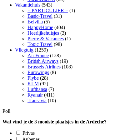
Vakantiehuis
(543)
= PARTICULIER =
(1)
Basic-Travel
(31)
Belvilla
(5)
HappyHome
(404)
Heerlijkehuisjes
(3)
Pierre & Vacances
(1)
Topic Travel
(98)
Vliegtuig
(1259)
Air France
(128)
British Airways
(19)
Brussels Airlines
(108)
Eurowings
(8)
Flybe
(28)
KLM
(92)
Lufthansa
(7)
Ryanair
(411)
Transavia
(10)
Poll
Wat vind je de 3 mooiste plaatsjes in de Ardèche?
Privas
Aubenas