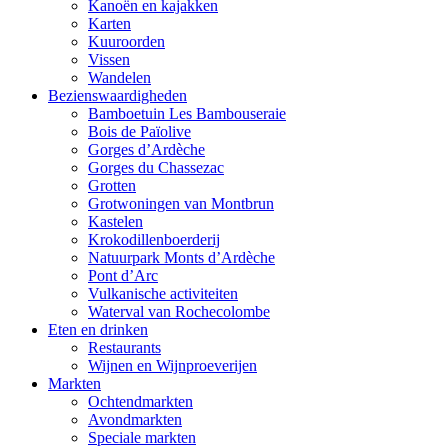
Kanoën en kajakken
Karten
Kuuroorden
Vissen
Wandelen
Bezienswaardigheden
Bamboetuin Les Bambouseraie
Bois de Païolive
Gorges d’Ardèche
Gorges du Chassezac
Grotten
Grotwoningen van Montbrun
Kastelen
Krokodillenboerderij
Natuurpark Monts d’Ardèche
Pont d’Arc
Vulkanische activiteiten
Waterval van Rochecolombe
Eten en drinken
Restaurants
Wijnen en Wijnproeverijen
Markten
Ochtendmarkten
Avondmarkten
Speciale markten