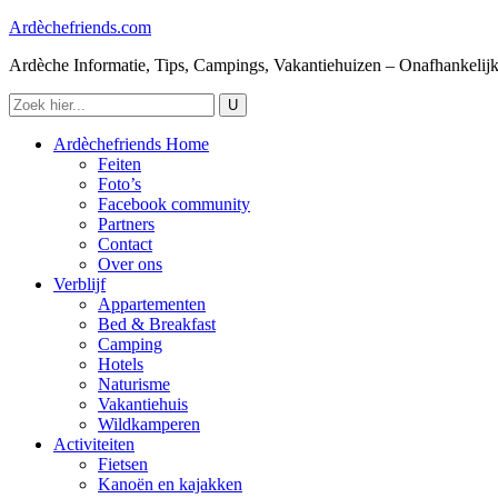
Ardèchefriends.com
Ardèche Informatie, Tips, Campings, Vakantiehuizen – Onafhankelij
Ardèchefriends Home
Feiten
Foto’s
Facebook community
Partners
Contact
Over ons
Verblijf
Appartementen
Bed & Breakfast
Camping
Hotels
Naturisme
Vakantiehuis
Wildkamperen
Activiteiten
Fietsen
Kanoën en kajakken