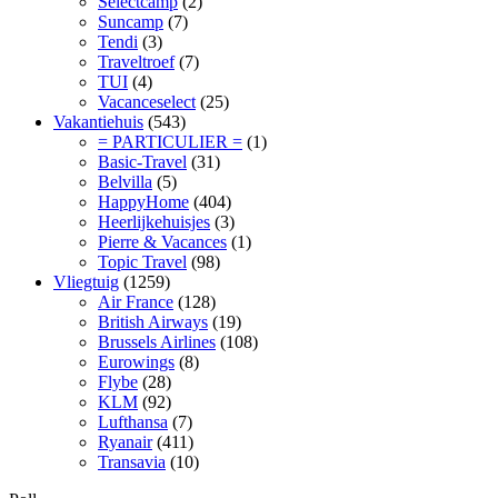
Selectcamp
(2)
Suncamp
(7)
Tendi
(3)
Traveltroef
(7)
TUI
(4)
Vacanceselect
(25)
Vakantiehuis
(543)
= PARTICULIER =
(1)
Basic-Travel
(31)
Belvilla
(5)
HappyHome
(404)
Heerlijkehuisjes
(3)
Pierre & Vacances
(1)
Topic Travel
(98)
Vliegtuig
(1259)
Air France
(128)
British Airways
(19)
Brussels Airlines
(108)
Eurowings
(8)
Flybe
(28)
KLM
(92)
Lufthansa
(7)
Ryanair
(411)
Transavia
(10)