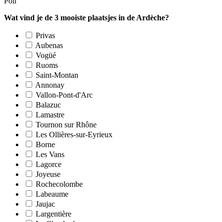
Poll
Wat vind je de 3 mooiste plaatsjes in de Ardèche?
Privas
Aubenas
Vogüé
Ruoms
Saint-Montan
Annonay
Vallon-Pont-d'Arc
Balazuc
Lamastre
Tournon sur Rhône
Les Ollières-sur-Eyrieux
Borne
Les Vans
Lagorce
Joyeuse
Rochecolombe
Labeaume
Jaujac
Largentière