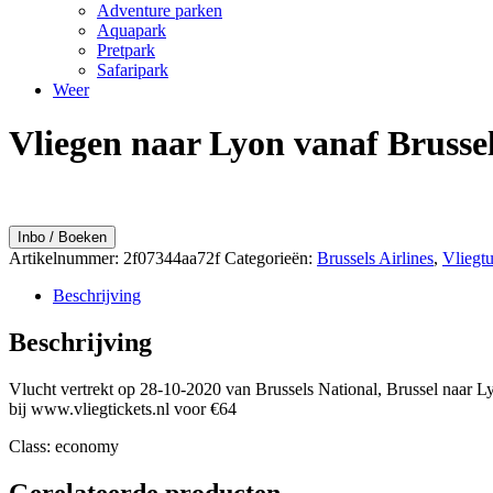
Adventure parken
Aquapark
Pretpark
Safaripark
Weer
Vliegen naar Lyon vanaf Brussel
Inbo / Boeken
Artikelnummer:
2f07344aa72f
Categorieën:
Brussels Airlines
,
Vliegtu
Beschrijving
Beschrijving
Vlucht vertrekt op 28-10-2020 van Brussels National, Brussel naar L
bij www.vliegtickets.nl voor €64
Class: economy
Gerelateerde producten