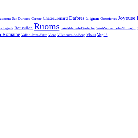
Joyeuse
Darbres
Chateaurenard
Grignan
aumont-Sur-Durance
Cereste
Grospierres
Ruoms
Roussillon
ochegude
Saint-Marcel-d'Ardèche
Saint-Sauveur-de-Montagut
a-Romaine
Visan
Vogüé
Vallon-Pont-d'Arc
Viens
Villeneuve-de-Berg