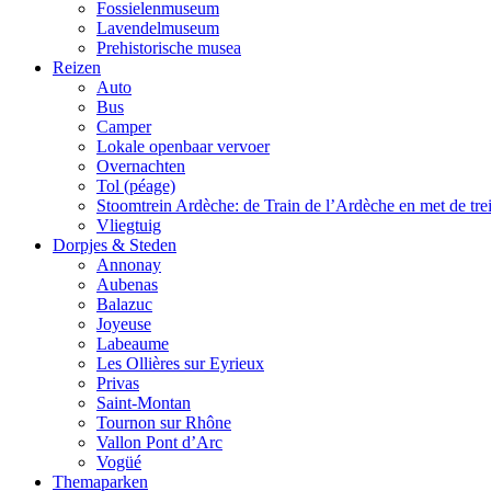
Fossielenmuseum
Lavendelmuseum
Prehistorische musea
Reizen
Auto
Bus
Camper
Lokale openbaar vervoer
Overnachten
Tol (péage)
Stoomtrein Ardèche: de Train de l’Ardèche en met de tre
Vliegtuig
Dorpjes & Steden
Annonay
Aubenas
Balazuc
Joyeuse
Labeaume
Les Ollières sur Eyrieux
Privas
Saint-Montan
Tournon sur Rhône
Vallon Pont d’Arc
Vogüé
Themaparken