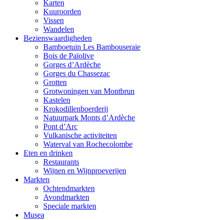
Karten
Kuuroorden
Vissen
Wandelen
Bezienswaardigheden
Bamboetuin Les Bambouseraie
Bois de Païolive
Gorges d’Ardèche
Gorges du Chassezac
Grotten
Grotwoningen van Montbrun
Kastelen
Krokodillenboerderij
Natuurpark Monts d’Ardèche
Pont d’Arc
Vulkanische activiteiten
Waterval van Rochecolombe
Eten en drinken
Restaurants
Wijnen en Wijnproeverijen
Markten
Ochtendmarkten
Avondmarkten
Speciale markten
Musea