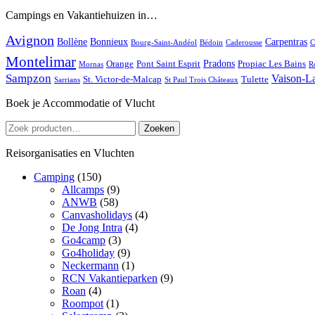
Campings en Vakantiehuizen in…
Avignon
Bollène
Bonnieux
Carpentras
Bourg-Saint-Andéol
Bédoin
Caderousse
C
Montelimar
Pradons
Orange
Pont Saint Esprit
Propiac Les Bains
Mornas
R
Sampzon
Vaison-L
St. Victor-de-Malcap
Tulette
Sarrians
St Paul Trois Châteaux
Boek je Accommodatie of Vlucht
Zoeken
Zoeken
naar:
Reisorganisaties en Vluchten
Camping
(150)
Allcamps
(9)
ANWB
(58)
Canvasholidays
(4)
De Jong Intra
(4)
Go4camp
(3)
Go4holiday
(9)
Neckermann
(1)
RCN Vakantieparken
(9)
Roan
(4)
Roompot
(1)