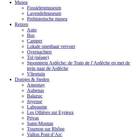
Musea
Fossielenmuseum
Lavendelmuseum
Prehistorische musea
Reizen
Auto
Bus
Camper
Lokale openbaar vervoer
Overnachten
Tol (péage)
Stoomtrein Ardèche: de Train de l’Ardèche en met de
trein naar de Ardèche
Vliegtuig
Dorpjes & Steden
Annonay
Aubenas
Balazuc
Joyeuse
Labeaume
Les Ollières sur Eyrieux
Privas
Saint-Montan
Tournon sur Rhône
Vallon Pont d’Arc