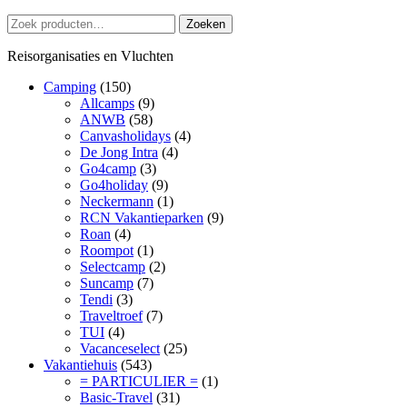
Zoeken
Zoeken
naar:
Reisorganisaties en Vluchten
Camping
(150)
Allcamps
(9)
ANWB
(58)
Canvasholidays
(4)
De Jong Intra
(4)
Go4camp
(3)
Go4holiday
(9)
Neckermann
(1)
RCN Vakantieparken
(9)
Roan
(4)
Roompot
(1)
Selectcamp
(2)
Suncamp
(7)
Tendi
(3)
Traveltroef
(7)
TUI
(4)
Vacanceselect
(25)
Vakantiehuis
(543)
= PARTICULIER =
(1)
Basic-Travel
(31)