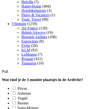
Belvilla
(5)
HappyHome
(404)
Heerlijkehuisjes
(3)
Pierre & Vacances
(1)
Topic Travel
(98)
Vliegtuig
(1259)
Air France
(128)
British Airways
(19)
Brussels Airlines
(108)
Eurowings
(8)
Flybe
(28)
KLM
(92)
Lufthansa
(7)
Ryanair
(411)
Transavia
(10)
Poll
Wat vind je de 3 mooiste plaatsjes in de Ardèche?
Privas
Aubenas
Vogüé
Ruoms
Saint-Montan