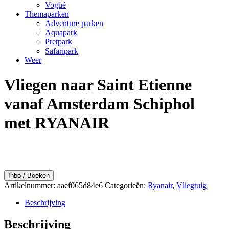
Vogüé
Themaparken
Adventure parken
Aquapark
Pretpark
Safaripark
Weer
Vliegen naar Saint Etienne
vanaf Amsterdam Schiphol
met RYANAIR
Inbo / Boeken
Artikelnummer:
aaef065d84e6
Categorieën:
Ryanair
,
Vliegtuig
Beschrijving
Beschrijving