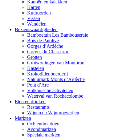
Kanoën en kajakken
Karten
Kuuroorden
Vissen
Wandelen
Bezienswaardigheden
Bamboetuin Les Bambouseraie
Bois de Païolive
Gorges d’Ardèche
Gorges du Chassezac
Grotten
Grotwoningen van Montbrun
Kastelen
Krokodillenboerderij
Natuurpark Monts d’Ardèche
Pont d’Arc
Vulkanische activiteiten
Waterval van Rochecolombe
Eten en drinken
Restaurants
Wijnen en Wijnproeverijen
Markten
Ochtendmarkten
Avondmarkten
Speciale markten