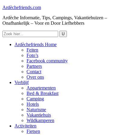
Ardèchefriends.com
Ardèche Informatie, Tips, Campings, Vakantiehuizen –
Onafhankelijk – Voor en Door Liefhebbers
Ardèchefriends Home
Feiten
Foto’s
Facebook community
Partners
Contact
Over ons
Verblijf
Appartementen
Bed & Breakfast
Camping
Hotels
Naturisme
Vakantiehuis
Wildkamperen
Activiteiten
Fietsen