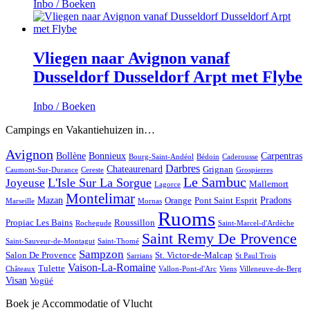
Inbo / Boeken
Vliegen naar Avignon vanaf
Dusseldorf Dusseldorf Arpt met Flybe
Inbo / Boeken
Campings en Vakantiehuizen in…
Avignon
Bollène
Bonnieux
Carpentras
Bourg-Saint-Andéol
Bédoin
Caderousse
Darbres
Chateaurenard
Grignan
Caumont-Sur-Durance
Cereste
Grospierres
Le Sambuc
L'Isle Sur La Sorgue
Joyeuse
Mallemort
Lagorce
Montelimar
Mazan
Pradons
Orange
Pont Saint Esprit
Marseille
Mornas
Ruoms
Propiac Les Bains
Roussillon
Rochegude
Saint-Marcel-d'Ardèche
Saint Remy De Provence
Saint-Sauveur-de-Montagut
Saint-Thomé
Sampzon
Salon De Provence
St. Victor-de-Malcap
Sarrians
St Paul Trois
Vaison-La-Romaine
Tulette
Châteaux
Vallon-Pont-d'Arc
Viens
Villeneuve-de-Berg
Visan
Vogüé
Boek je Accommodatie of Vlucht