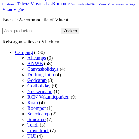
Vaison-La-Romaine
Tulette
Châteaux
Vallon-Pont-d'Arc
Viens
Villeneuve-de-Berg
Visan
Vogüé
Boek je Accommodatie of Vlucht
Zoeken
Zoeken
naar:
Reisorganisaties en Vluchten
Camping
(150)
Allcamps
(9)
ANWB
(58)
Canvasholidays
(4)
De Jong Intra
(4)
Go4camp
(3)
Go4holiday
(9)
Neckermann
(1)
RCN Vakantieparken
(9)
Roan
(4)
Roompot
(1)
Selectcamp
(2)
Suncamp
(7)
Tendi
(3)
Traveltroef
(7)
TUI
(4)