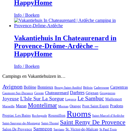
HappyHome
Info / Boeken
Vakantiehuis In Chateaurenard in
Provence-Drôme-Ardèche –
HappyHome
Info / Boeken
Campings en Vakantiehuizen in…
Avignon
Bollène
Bonnieux
Carpentras
Bourg-Saint-Andéol
Bédoin
Caderousse
Darbres
Chateaurenard
Grignan
Caumont-Sur-Durance
Cereste
Grospierres
Le Sambuc
L'Isle Sur La Sorgue
Joyeuse
Mallemort
Lagorce
Montelimar
Mazan
Pradons
Orange
Pont Saint Esprit
Marseille
Mornas
Ruoms
Propiac Les Bains
Roussillon
Rochegude
Saint-Marcel-d'Ardèche
Saint Remy De Provence
Saint-Sauveur-de-Montagut
Saint-Thomé
Sampzon
Salon De Provence
St. Victor-de-Malcap
Sarrians
St Paul Trois