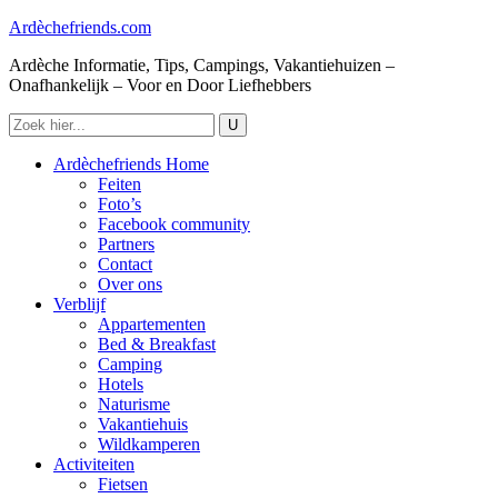
Ardèchefriends.com
Ardèche Informatie, Tips, Campings, Vakantiehuizen –
Onafhankelijk – Voor en Door Liefhebbers
Ardèchefriends Home
Feiten
Foto’s
Facebook community
Partners
Contact
Over ons
Verblijf
Appartementen
Bed & Breakfast
Camping
Hotels
Naturisme
Vakantiehuis
Wildkamperen
Activiteiten
Fietsen