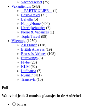
Vacanceselect
(25)
Vakantiehuis
(543)
= PARTICULIER =
(1)
Basic-Travel
(31)
Belvilla
(5)
HappyHome
(404)
Heerlijkehuisjes
(3)
Pierre & Vacances
(1)
Topic Travel
(98)
Vliegtuig
(1259)
Air France
(128)
British Airways
(19)
Brussels Airlines
(108)
Eurowings
(8)
Flybe
(28)
KLM
(92)
Lufthansa
(7)
Ryanair
(411)
Transavia
(10)
Poll
Wat vind je de 3 mooiste plaatsjes in de Ardèche?
Privas