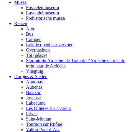
Musea
Fossielenmuseum
Lavendelmuseum
Prehistorische musea
Reizen
Auto
Bus
Camper
Lokale openbaar vervoer
Overnachten
Tol (péage)
Stoomtrein Ardèche: de Train de l’Ardèche en met de
trein naar de Ardèche
Vliegtuig
Dorpjes & Steden
Annonay
Aubenas
Balazuc
Joyeuse
Labeaume
Les Ollières sur Eyrieux
Privas
Saint-Montan
Tournon sur Rhône
Vallon Pont d’Arc