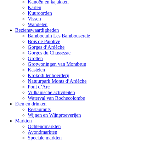
Kanoën en kajakken
Karten
Kuuroorden
Vissen
Wandelen
Bezienswaardigheden
Bamboetuin Les Bambouseraie
Bois de Païolive
Gorges d’Ardèche
Gorges du Chassezac
Grotten
Grotwoningen van Montbrun
Kastelen
Krokodillenboerderij
Natuurpark Monts d’Ardèche
Pont d’Arc
Vulkanische activiteiten
Waterval van Rochecolombe
Eten en drinken
Restaurants
Wijnen en Wijnproeverijen
Markten
Ochtendmarkten
Avondmarkten
Speciale markten