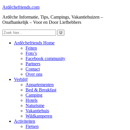
Ardèchefriends.com
Ardèche Informatie, Tips, Campings, Vakantiehuizen –
Onafhankelijk – Voor en Door Liefhebbers
Ardèchefriends Home
Feiten
Foto’s
Facebook community
Partners
Contact
Over ons
Verblijf
Appartementen
Bed & Breakfast
Camping
Hotels
Naturisme
Vakantiehuis
Wildkamperen
Activiteiten
Fietsen