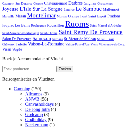
Darbres
Chateaurenard
Grignan
Caumont-Sur-Durance
Cereste
Grospierres
Le Sambuc
L'Isle Sur La Sorgue
Joyeuse
Mallemort
Lagorce
Montelimar
Mazan
Pradons
Orange
Pont Saint Esprit
Marseille
Mornas
Ruoms
Propiac Les Bains
Roussillon
Rochegude
Saint-Marcel-d'Ardèche
Saint Remy De Provence
Saint-Sauveur-de-Montagut
Saint-Thomé
Sampzon
Salon De Provence
St. Victor-de-Malcap
Sarrians
St Paul Trois
Vaison-La-Romaine
Tulette
Châteaux
Vallon-Pont-d'Arc
Viens
Villeneuve-de-Berg
Visan
Vogüé
Boek je Accommodatie of Vlucht
Zoeken
Zoeken
naar:
Reisorganisaties en Vluchten
Camping
(150)
Allcamps
(9)
ANWB
(58)
Canvasholidays
(4)
De Jong Intra
(4)
Go4camp
(3)
Go4holiday
(9)
Neckermann
(1)