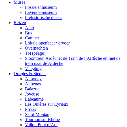
Musea
Fossielenmuseum
Lavendelmuseum
Prehistorische musea
Reizen
Auto
Bus
Camper
Lokale openbaar vervoer
Overnachten
Tol (péage)
Stoomtrein Ardèche: de Train de l’Ardèche en met de
trein naar de Ardèche
Vliegtuig
Dorpjes & Steden
Annonay
Aubenas
Balazuc
Joyeuse
Labeaume
Les Ollières sur Eyrieux
Privas
Saint-Montan
Tournon sur Rhône
Vallon Pont d’Arc