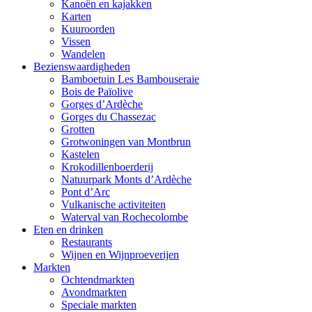
Kanoën en kajakken
Karten
Kuuroorden
Vissen
Wandelen
Bezienswaardigheden
Bamboetuin Les Bambouseraie
Bois de Païolive
Gorges d’Ardèche
Gorges du Chassezac
Grotten
Grotwoningen van Montbrun
Kastelen
Krokodillenboerderij
Natuurpark Monts d’Ardèche
Pont d’Arc
Vulkanische activiteiten
Waterval van Rochecolombe
Eten en drinken
Restaurants
Wijnen en Wijnproeverijen
Markten
Ochtendmarkten
Avondmarkten
Speciale markten