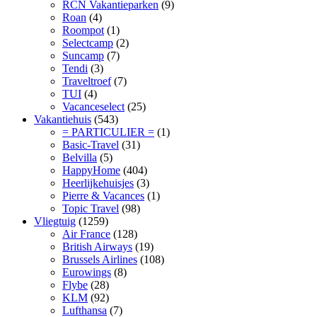
RCN Vakantieparken
(9)
Roan
(4)
Roompot
(1)
Selectcamp
(2)
Suncamp
(7)
Tendi
(3)
Traveltroef
(7)
TUI
(4)
Vacanceselect
(25)
Vakantiehuis
(543)
= PARTICULIER =
(1)
Basic-Travel
(31)
Belvilla
(5)
HappyHome
(404)
Heerlijkehuisjes
(3)
Pierre & Vacances
(1)
Topic Travel
(98)
Vliegtuig
(1259)
Air France
(128)
British Airways
(19)
Brussels Airlines
(108)
Eurowings
(8)
Flybe
(28)
KLM
(92)
Lufthansa
(7)