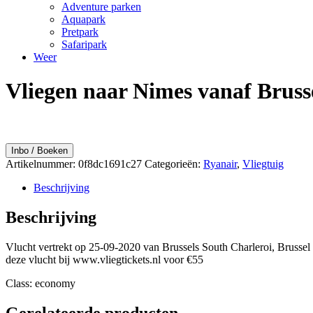
Adventure parken
Aquapark
Pretpark
Safaripark
Weer
Vliegen naar Nimes vanaf Brus
Inbo / Boeken
Artikelnummer:
0f8dc1691c27
Categorieën:
Ryanair
,
Vliegtuig
Beschrijving
Beschrijving
Vlucht vertrekt op 25-09-2020 van Brussels South Charleroi, Bruss
deze vlucht bij www.vliegtickets.nl voor €55
Class: economy
Gerelateerde producten