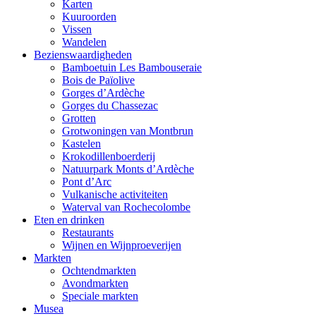
Karten
Kuuroorden
Vissen
Wandelen
Bezienswaardigheden
Bamboetuin Les Bambouseraie
Bois de Païolive
Gorges d’Ardèche
Gorges du Chassezac
Grotten
Grotwoningen van Montbrun
Kastelen
Krokodillenboerderij
Natuurpark Monts d’Ardèche
Pont d’Arc
Vulkanische activiteiten
Waterval van Rochecolombe
Eten en drinken
Restaurants
Wijnen en Wijnproeverijen
Markten
Ochtendmarkten
Avondmarkten
Speciale markten
Musea