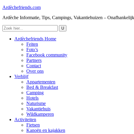
Ardèchefriends.com
Ardèche Informatie, Tips, Campings, Vakantiehuizen – Onafhankelij
Ardèchefriends Home
Feiten
Foto’s
Facebook community
Partners
Contact
Over ons
Verblijf
Appartementen
Bed & Breakfast
Camping
Hotels
Naturisme
Vakantiehuis
Wildkamperen
Activiteiten
Fietsen
Kanoën en kajakken