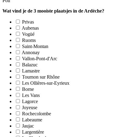
Poll
Wat vind je de 3 mooiste plaatsjes in de Ardèche?
Privas
Aubenas
Vogüé
Ruoms
Saint-Montan
Annonay
Vallon-Pont-d'Arc
Balazuc
Lamastre
Tournon sur Rhône
Les Ollières-sur-Eyrieux
Borne
Les Vans
Lagorce
Joyeuse
Rochecolombe
Labeaume
Jaujac
Largentière