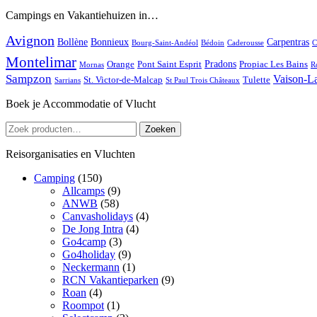
Campings en Vakantiehuizen in…
Avignon
Bollène
Bonnieux
Carpentras
Bourg-Saint-Andéol
Bédoin
Caderousse
C
Montelimar
Pradons
Orange
Pont Saint Esprit
Propiac Les Bains
Mornas
R
Sampzon
Vaison-L
St. Victor-de-Malcap
Tulette
Sarrians
St Paul Trois Châteaux
Boek je Accommodatie of Vlucht
Zoeken
Zoeken
naar:
Reisorganisaties en Vluchten
Camping
(150)
Allcamps
(9)
ANWB
(58)
Canvasholidays
(4)
De Jong Intra
(4)
Go4camp
(3)
Go4holiday
(9)
Neckermann
(1)
RCN Vakantieparken
(9)
Roan
(4)
Roompot
(1)