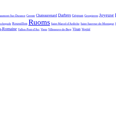
Joyeuse
Darbres
Chateaurenard
Grignan
aumont-Sur-Durance
Cereste
Grospierres
Ruoms
Roussillon
ochegude
Saint-Marcel-d'Ardèche
Saint-Sauveur-de-Montagut
a-Romaine
Visan
Vogüé
Vallon-Pont-d'Arc
Viens
Villeneuve-de-Berg