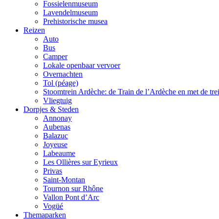
Fossielenmuseum
Lavendelmuseum
Prehistorische musea
Reizen
Auto
Bus
Camper
Lokale openbaar vervoer
Overnachten
Tol (péage)
Stoomtrein Ardèche: de Train de l’Ardèche en met de tre
Vliegtuig
Dorpjes & Steden
Annonay
Aubenas
Balazuc
Joyeuse
Labeaume
Les Ollières sur Eyrieux
Privas
Saint-Montan
Tournon sur Rhône
Vallon Pont d’Arc
Vogüé
Themaparken