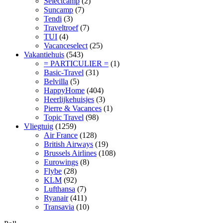
Selectcamp
(2)
Suncamp
(7)
Tendi
(3)
Traveltroef
(7)
TUI
(4)
Vacanceselect
(25)
Vakantiehuis
(543)
= PARTICULIER =
(1)
Basic-Travel
(31)
Belvilla
(5)
HappyHome
(404)
Heerlijkehuisjes
(3)
Pierre & Vacances
(1)
Topic Travel
(98)
Vliegtuig
(1259)
Air France
(128)
British Airways
(19)
Brussels Airlines
(108)
Eurowings
(8)
Flybe
(28)
KLM
(92)
Lufthansa
(7)
Ryanair
(411)
Transavia
(10)